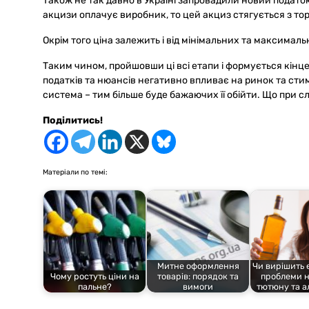
Також не так давно в Україні запровадили новий податок 
акцизи оплачує виробник, то цей акциз стягується з тор
Окрім того ціна залежить і від мінімальних та максима
Таким чином, пройшовши ці всі етапи і формується кінцев
податків та нюансів негативно впливає на ринок та сти
система – тим більше буде бажаючих її обійти. Що при с
Поділитись!
Матеріали по темі:
Митне оформлення
Чи вирішить 
Чому ростуть ціни на
товарів: порядок та
проблеми н
пальне?
вимоги
тютюну та а