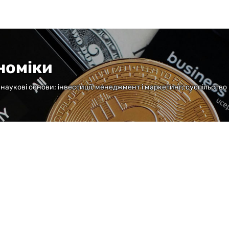
номіки
а наукові основи; інвестиції, менеджмент і маркетинг; суспільство