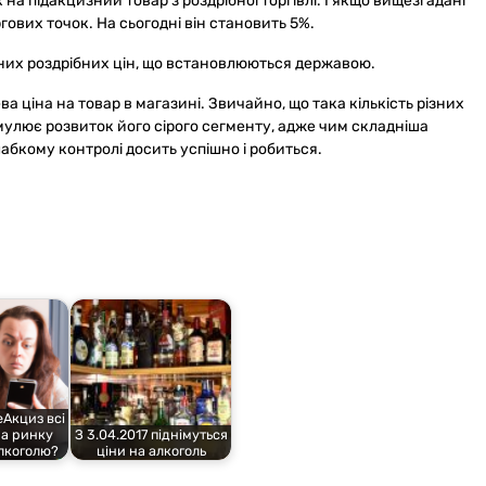
на підакцизний товар з роздрібної торгівлі. І якщо вищезгадані
гових точок. На сьогодні він становить 5%.
льних роздрібних цін, що встановлюються державою.
а ціна на товар в магазині. Звичайно, що така кількість різних
мулює розвиток його сірого сегменту, адже чим складніша
лабкому контролі досить успішно і робиться.
еАкциз всі
а ринку
З 3.04.2017 піднімуться
лкоголю?
ціни на алкоголь