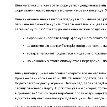
Ціна на алкоголь і сигарети формується дещо інакше від ц
формування часто вводить в оману кінцевих покупців. У
Ціна як економічна категорія поєднує в собі цілий ряд рі
перш ніж ви зможете купити товар в магазині кінцева ці
загальному “шлях” товару до магазину можна розділити 
виробник виробляє товар і формує його початков
за допомогою дистриб’юторів товар доставляєтьс
товар в магазині продається кінцевому спожива
на кожному з етапів сплачуються передбачені по
Але у випадку цін на алкоголь і сигарети все не настіл
Крім вже звичного вже всім ПДВ та інших податків, за ц
Податкового кодексу України. Наприклад, зараз передбач
стовідсоткового спирту. Що ж стосується сигарет, то 
в гривнях за 1 тис сигарет виробник сплачує до бюджет
відсотках від максимальної роздрібної ціни. На сьогодні 