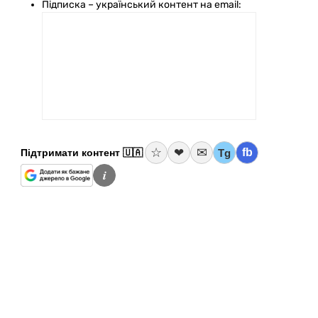
Підписка – український контент на email:
☆
✉
❤
fb
Tg
Підтримати контент 🇺🇦
i