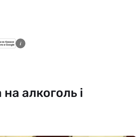
i
 на алкоголь і