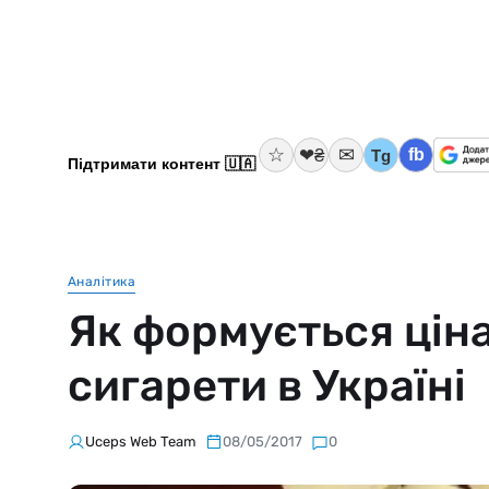
☆
✉
❤₴
fb
Tg
Підтримати контент 🇺🇦
Аналітика
Як формується ціна
сигарети в Україні
Uceps Web Team
08/05/2017
0