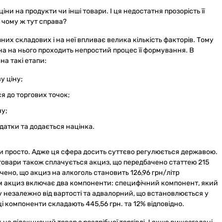
іни на продукти чи інші товари. І ця недостатня прозорість її
 чому ж тут справа?
зних складових і на неї впливає велика кількість факторів. Тому
на на нього проходить непростий процес її формування. В
на такі етапи:
у ціну;
я до торгових точок;
чу;
датки та додається націнка.
ьки просто. Адже ця сфера досить суттєво регулюється державою.
і товари також сплачується акциз, що передбачено статтею 215
ено, що акциз на алкоголь становить 126,96 грн/літр
там акциз включає два компоненти: специфічний компонент, який
у незалежно від вартості та адвалорний, що встановлюється у
ці компоненти складають 445,56 грн. та 12% відповідно.