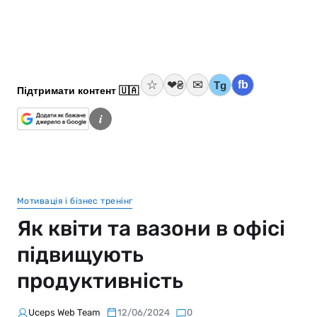
☆
✉
❤₴
fb
Tg
Підтримати контент 🇺🇦
i
Мотивація і бізнес тренінг
Як квіти та вазони в офісі
підвищують
продуктивність
Uceps Web Team
12/06/2024
0