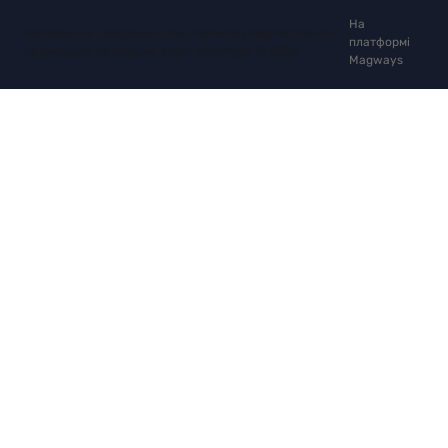
На
Копіювання заборонено без прямого гіперпосилання
платформі
на джерело на нашому сайті. Copyright © 2026.
Magways