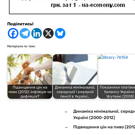
Поділитись!
Матеріали по темі:
Підвищення цін на
Динаміка мінімальної,
Показники платіжн
пиво (2012): інфляція чи
середньої і реальної
балансу України 
дефляція?
пенсії в Україні…
Уругваю (2008)
←
Динаміка мінімальної, середнь
Україні (2000-2012)
→
Підвищення цін на пиво (2012