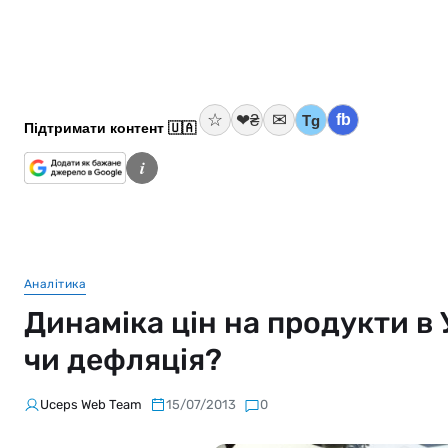
☆
✉
❤₴
fb
Tg
Підтримати контент 🇺🇦
i
Аналітика
Динаміка цін на продукти в 
чи дефляція?
Uceps Web Team
15/07/2013
0