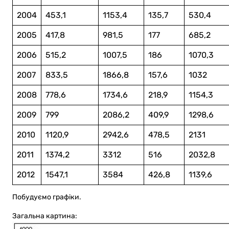
2004
453,1
1153,4
135,7
530,4
2005
417,8
981,5
177
685,2
2006
515,2
1007,5
186
1070,3
2007
833,5
1866,8
157,6
1032
2008
778,6
1734,6
218,9
1154,3
2009
799
2086,2
409,9
1298,6
2010
1120,9
2942,6
478,5
2131
2011
1374,2
3312
516
2032,8
2012
1547,1
3584
426,8
1139,6
Побудуємо графіки.
Загальна картина: